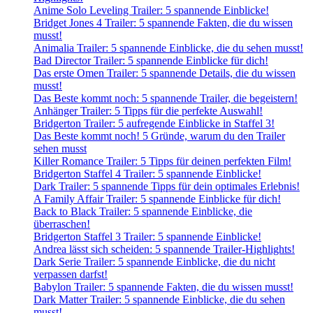
Anime Solo Leveling Trailer: 5 spannende Einblicke!
Bridget Jones 4 Trailer: 5 spannende Fakten, die du wissen
musst!
Animalia Trailer: 5 spannende Einblicke, die du sehen musst!
Bad Director Trailer: 5 spannende Einblicke für dich!
Das erste Omen Trailer: 5 spannende Details, die du wissen
musst!
Das Beste kommt noch: 5 spannende Trailer, die begeistern!
Anhänger Trailer: 5 Tipps für die perfekte Auswahl!
Bridgerton Trailer: 5 aufregende Einblicke in Staffel 3!
Das Beste kommt noch! 5 Gründe, warum du den Trailer
sehen musst
Killer Romance Trailer: 5 Tipps für deinen perfekten Film!
Bridgerton Staffel 4 Trailer: 5 spannende Einblicke!
Dark Trailer: 5 spannende Tipps für dein optimales Erlebnis!
A Family Affair Trailer: 5 spannende Einblicke für dich!
Back to Black Trailer: 5 spannende Einblicke, die
überraschen!
Bridgerton Staffel 3 Trailer: 5 spannende Einblicke!
Andrea lässt sich scheiden: 5 spannende Trailer-Highlights!
Dark Serie Trailer: 5 spannende Einblicke, die du nicht
verpassen darfst!
Babylon Trailer: 5 spannende Fakten, die du wissen musst!
Dark Matter Trailer: 5 spannende Einblicke, die du sehen
musst!