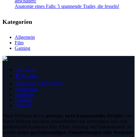
anschauen!
Anatomie eines Falls: 5 spannende Trailer, die fesseln!
Kategorien
Allgemein
Film
Gaming
Über mich
📬 Kontakt
Impressum & Disclaimer
Datenschutz
Facebook
LinkedIn
Pinterest
Diese Webseite ist ein
privates, nicht-kommerzielles Projekt
von
Travis Ilerloop und dient ausschließlich zur Information und zum
persönlichen Austausch über Filme, Gaming und Entertainment. Es
werden
keine geschäftsmäßigen Dienstleistungen oder Produkte